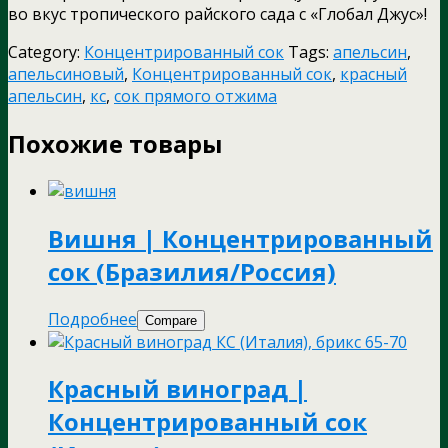
во вкус тропического райского сада с «Глобал Джус»!
Category:
Концентрированный сок
Tags:
апельсин
,
апельсиновый
,
Концентрированный сок
,
красный
апельсин
,
кс
,
сок прямого отжима
Похожие товары
Вишня | Концентрированный
сок (Бразилия/Россия)
Подробнее
Compare
Красный виноград |
Концентрированный сок